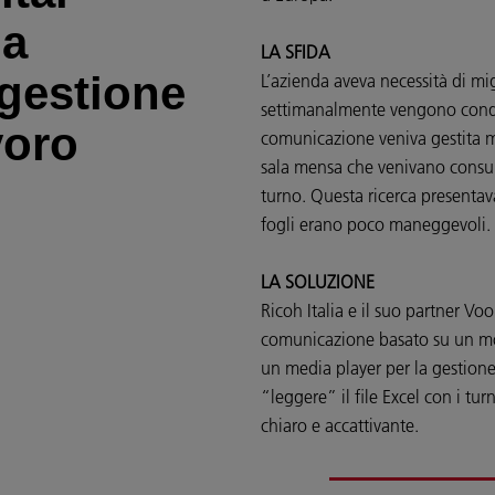
ha
LA SFIDA
 gestione
L’azienda aveva necessità di mi
settimanalmente vengono condiv
voro
comunicazione veniva gestita me
sala mensa che venivano consult
turno. Questa ricerca presentav
fogli erano poco maneggevoli.
LA SOLUZIONE
Ricoh Italia e il suo partner V
comunicazione basato su un mon
un media player per la gestione
“leggere” il file Excel con i tur
chiaro e accattivante.