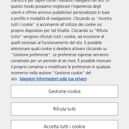
traffico e per capire come i visitatori navigano nel sito. In
questo modo possiamo migliorare l'esperienza degli
utenti e offrire annunci pubblicitari personalizzati in base
Prodotti e servizi
a profilo e modalità di navigazione. Cliccando su "Accetta
tutti i cookie" si acconsente all'utilizzo dei cookie sul
proprio dispositivo per tali finalità. Cliccando su "Rifiuta
Supporto
tutto" vengono rifiutati tutti i cookie, ad eccezione di
quelli necessari al funzionamento del sito. È possibile
selezionare quali cookie si desidera attivare cliccando su
Link utili
"Gestione preferenze". Le preferenze espresse verranno
conservate per un periodo di sei mesi. È possibile revocare
il proprio consenso o modificare le preferenze in qualsiasi
Seguici sui social
momento nella sezione "Gestione cookie" del
sito.
Maggiori informazioni sulla tua privacy
Gestione cookie
Rifiuta tutti
Policy sulla Privacy
Policy sui cookie
Accetta tutti i cookie
Termini e condizioni
P. IVA IT 00748490158