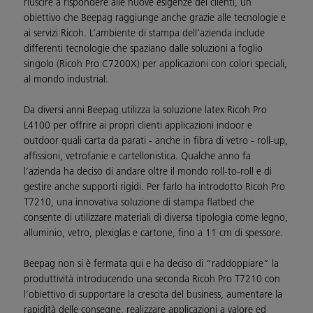
riuscire a rispondere alle nuove esigenze dei clienti, un
obiettivo che Beepag raggiunge anche grazie alle tecnologie e
ai servizi Ricoh. L’ambiente di stampa dell’azienda include
differenti tecnologie che spaziano dalle soluzioni a foglio
singolo (Ricoh Pro C7200X) per applicazioni con colori speciali,
al mondo industrial.
Da diversi anni Beepag utilizza la soluzione latex Ricoh Pro
L4100 per offrire ai propri clienti applicazioni indoor e
outdoor quali carta da parati - anche in fibra di vetro - roll-up,
affissioni, vetrofanie e cartellonistica. Qualche anno fa
l’azienda ha deciso di andare oltre il mondo roll-to-roll e di
gestire anche supporti rigidi. Per farlo ha introdotto Ricoh Pro
T7210, una innovativa soluzione di stampa flatbed che
consente di utilizzare materiali di diversa tipologia come legno,
alluminio, vetro, plexiglas e cartone, fino a 11 cm di spessore.
Beepag non si è fermata qui e ha deciso di “raddoppiare” la
produttività introducendo una seconda Ricoh Pro T7210 con
l’obiettivo di supportare la crescita del business, aumentare la
rapidità delle consegne, realizzare applicazioni a valore ed