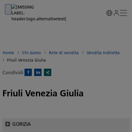
Go to banner
Go to content
Go to footer
Home
Chi siamo
Rete di vendita
Vendita Indiretta
Friuli Venezia Giulia
Condividi
Facebook)
Linkedin)
Xing)
Friuli Venezia Giulia
GORIZIA