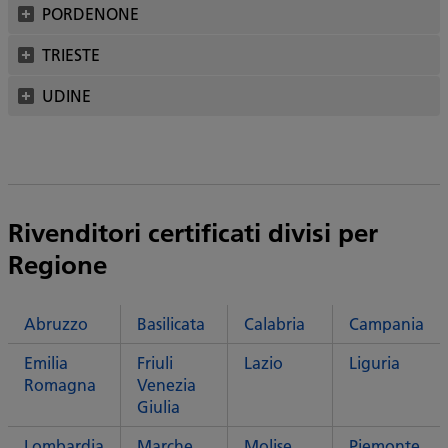
PORDENONE
TRIESTE
UDINE
Rivenditori certificati divisi per
Regione
Abruzzo
Basilicata
Calabria
Campania
Emilia
Friuli
Lazio
Liguria
Romagna
Venezia
Giulia
Lombardia
Marche
Molise
Piemonte