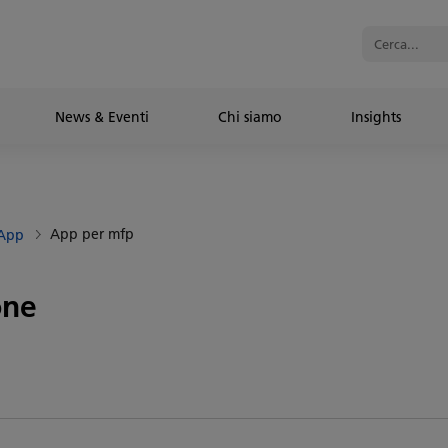
News & Eventi
Chi siamo
Insights
App per mfp
App
one