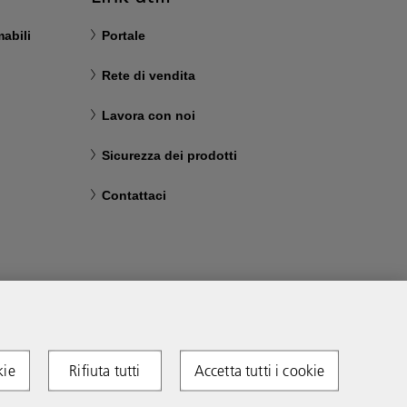
abili
Portale
Rete di vendita
Lavora con noi
Sicurezza dei prodotti
Contattaci
kie
Rifiuta tutti
Accetta tutti i cookie