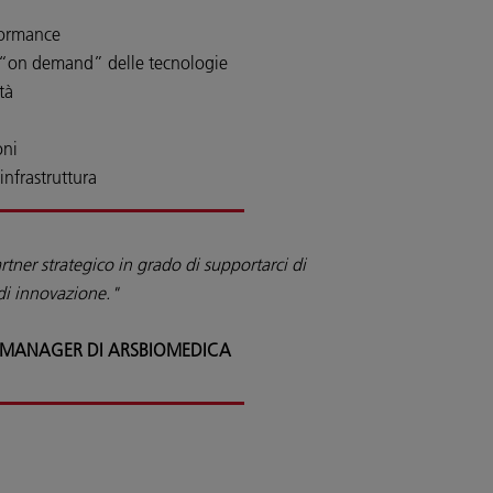
formance
ne “on demand” delle tecnologie
tà
oni
infrastruttura
tner strategico in grado di supportarci di
 di innovazione."
T MANAGER DI ARSBIOMEDICA