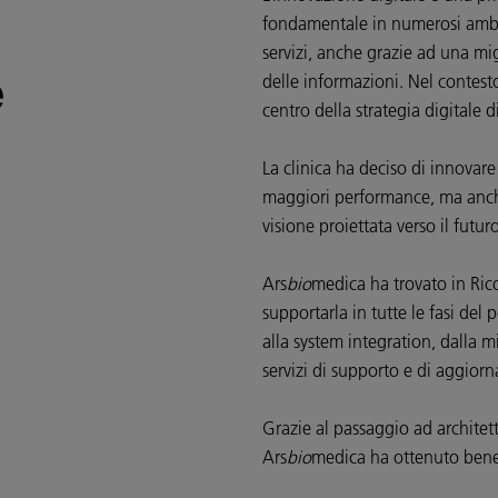
fondamentale in numerosi ambit
servizi, anche grazie ad una mig
e
delle informazioni. Nel contesto
centro della strategia digitale d
La clinica ha deciso di innovare
maggiori performance, ma anc
visione proiettata verso il futur
Ars
bio
medica ha trovato in Rico
supportarla in tutte le fasi del
alla system integration, dalla mi
servizi di supporto e di aggio
Grazie al passaggio ad architet
Ars
bio
medica ha ottenuto benefi