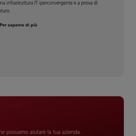
na infrastruttura IT iperconvergente e a prova di
uturo.
Per saperne di più
me possiamo aiutare la tua azienda.