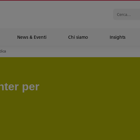
News & Eventi
Chi siamo
Insights
dica
nter per