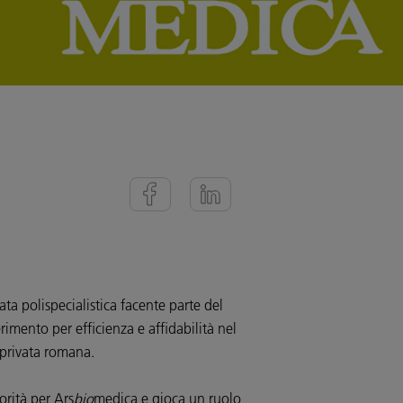
ata polispecialistica facente parte del
imento per efficienza e affidabilità nel
 privata romana.
orità per Ars
bio
medica e gioca un ruolo