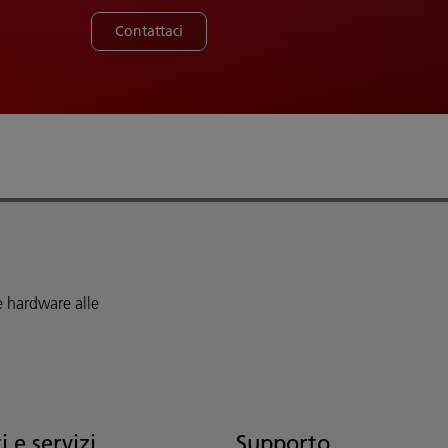
Contattaci
e hardware alle
i e servizi
Supporto