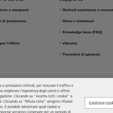
zione e stampanti
Richiedi assistenza o consum
i di produzione
Driver e download
Knowledge base (FAQ)
per l’ufficio
eService
Procedure di garanzia
e prestazioni ottimali, per misurare il traffico e
o migliorare l'esperienza degli utenti e offrire
igazione. Cliccando su "Accetta tutti i cookie" si
ità. Cliccando su "Rifiuta tutto" vengono rifiutati
Gestione coo
o. È possibile selezionare quali cookie si
espresse verranno conservate per un periodo di