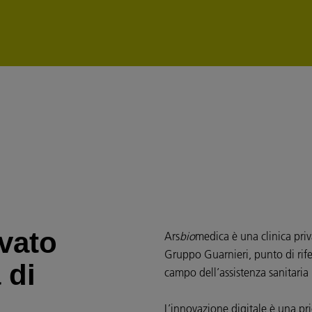
vato
Ars
bio
medica è una clinica priv
Gruppo Guarnieri, punto di rifer
 di
campo dell’assistenza sanitaria
L’innovazione digitale è una pri