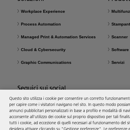
Workplace Experience
Multifun
Process Automation
Stampant
Managed Print & Automation Services
Scanner
Cloud & Cybersecurity
Software 
Graphic Communications
Servizi
Seguici sui social
Questo sito utilizza i cookie per consentire un corretto funzionamento 
per capire come i visitatori navigano nel sito. In questo modo possiam
annunci pubblicitari personalizzati in base a profilo e modalità di nav
acconsente all'utilizzo dei cookie sul proprio dispositivo per tali final
tutti i cookie, ad eccezione di quelli necessari al funzionamento del sit
desidera attivare cliccando su "Gestione preferenze". Le preferenze 