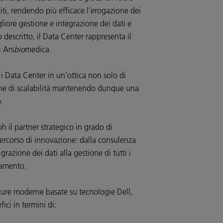
i, rendendo più efficace l’erogazione dei
liore gestione e integrazione dei dati e
 descritto, il Data Center rappresenta il
i Ars
bio
medica.
 i Data Center in un’ottica non solo di
he di scalabilità mantenendo dunque una
o.
h il partner strategico in grado di
 percorso di innovazione: dalla consulenza
grazione dei dati alla gestione di tutti i
rnamento.
ture moderne basate su tecnologie Dell,
ci in termini di: