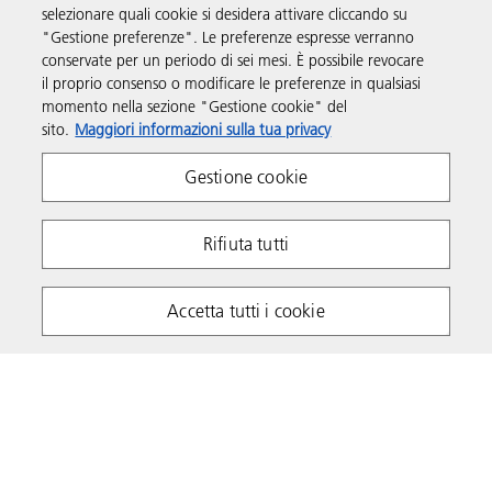
selezionare quali cookie si desidera attivare cliccando su
"Gestione preferenze". Le preferenze espresse verranno
Supporto
conservate per un periodo di sei mesi. È possibile revocare
il proprio consenso o modificare le preferenze in qualsiasi
momento nella sezione "Gestione cookie" del
Link utili
sito.
Maggiori informazioni sulla tua privacy
Gestione cookie
Seguici sui social
Rifiuta tutti
Accetta tutti i cookie
Policy sulla Privacy
Policy sui cookie
Termini e condizioni
P. IVA IT 00748490158
Copyright 2026 Ricoh. Tutti i diritti riservati.