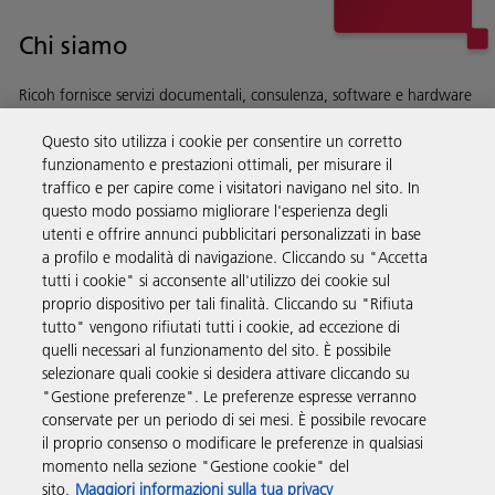
Chi siamo
Ricoh fornisce servizi documentali, consulenza, software e hardware
alle aziende di tutto il mondo.
Questo sito utilizza i cookie per consentire un corretto
Scopri di più su chi siamo e sulla nostra storia
funzionamento e prestazioni ottimali, per misurare il
traffico e per capire come i visitatori navigano nel sito. In
questo modo possiamo migliorare l'esperienza degli
utenti e offrire annunci pubblicitari personalizzati in base
a profilo e modalità di navigazione. Cliccando su "Accetta
Soluzioni
tutti i cookie" si acconsente all'utilizzo dei cookie sul
proprio dispositivo per tali finalità. Cliccando su "Rifiuta
tutto" vengono rifiutati tutti i cookie, ad eccezione di
Prodotti e servizi
quelli necessari al funzionamento del sito. È possibile
selezionare quali cookie si desidera attivare cliccando su
"Gestione preferenze". Le preferenze espresse verranno
Supporto
conservate per un periodo di sei mesi. È possibile revocare
il proprio consenso o modificare le preferenze in qualsiasi
momento nella sezione "Gestione cookie" del
Link utili
sito.
Maggiori informazioni sulla tua privacy