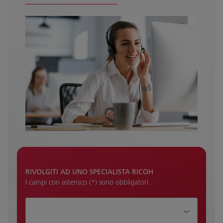
RIVOLGITI AD UNO SPECIALISTA RICOH
I campi con asterisco (*) sono obbligatori.
How can we help?*