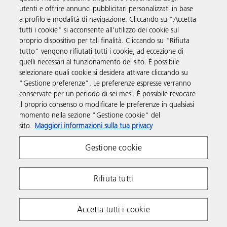
utenti e offrire annunci pubblicitari personalizzati in base
Prodotti e servizi
a profilo e modalità di navigazione. Cliccando su "Accetta
tutti i cookie" si acconsente all'utilizzo dei cookie sul
proprio dispositivo per tali finalità. Cliccando su "Rifiuta
Supporto
tutto" vengono rifiutati tutti i cookie, ad eccezione di
quelli necessari al funzionamento del sito. È possibile
selezionare quali cookie si desidera attivare cliccando su
Link utili
"Gestione preferenze". Le preferenze espresse verranno
conservate per un periodo di sei mesi. È possibile revocare
il proprio consenso o modificare le preferenze in qualsiasi
Seguici sui social
momento nella sezione "Gestione cookie" del
sito.
Maggiori informazioni sulla tua privacy
Gestione cookie
Rifiuta tutti
Policy sulla Privacy
Policy sui cookie
Accetta tutti i cookie
Termini e condizioni
P. IVA IT 00748490158
Copyright 2026 Ricoh. Tutti i diritti riservati.