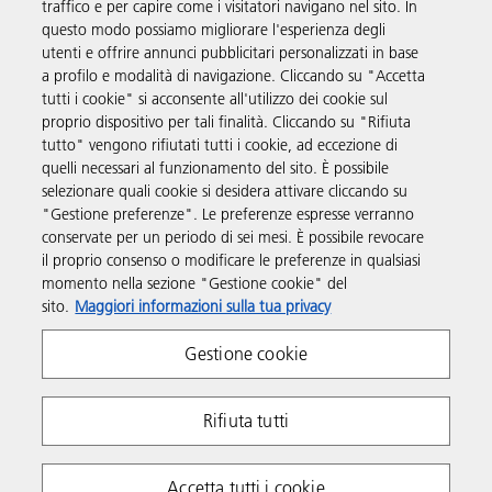
traffico e per capire come i visitatori navigano nel sito. In
questo modo possiamo migliorare l'esperienza degli
utenti e offrire annunci pubblicitari personalizzati in base
Prodotti e servizi
a profilo e modalità di navigazione. Cliccando su "Accetta
tutti i cookie" si acconsente all'utilizzo dei cookie sul
proprio dispositivo per tali finalità. Cliccando su "Rifiuta
Supporto
tutto" vengono rifiutati tutti i cookie, ad eccezione di
quelli necessari al funzionamento del sito. È possibile
selezionare quali cookie si desidera attivare cliccando su
Link utili
"Gestione preferenze". Le preferenze espresse verranno
conservate per un periodo di sei mesi. È possibile revocare
il proprio consenso o modificare le preferenze in qualsiasi
Seguici sui social
momento nella sezione "Gestione cookie" del
sito.
Maggiori informazioni sulla tua privacy
Gestione cookie
Rifiuta tutti
Policy sulla Privacy
Policy sui cookie
Accetta tutti i cookie
Termini e condizioni
P. IVA IT 00748490158