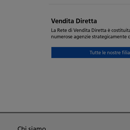
Vendita Diretta
La Rete di Vendita Diretta è costituita
numerose agenzie strategicamente dist
Tutte le nostre fili
Tutte
le
nostre
filiali
e
agenzie
Chi siamo