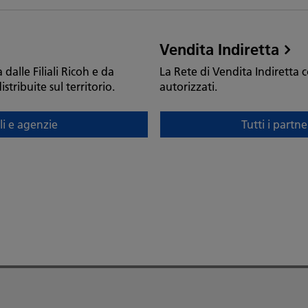
Vendita Indiretta
 dalle Filiali Ricoh e da
La Rete di Vendita Indiretta 
ribuite sul territorio.
autorizzati.
ali e agenzie
Tutti i partn
Tutti
i
partner
e
dealer
autorizzati