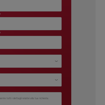
o
o
ire tutti i dettagli relativi alla tua richiesta.​