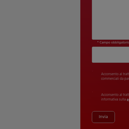
* Campo obbligatori
Acconsento al trat
commerciali da par
Acconsento al trat
informativa sulla
p
Invia