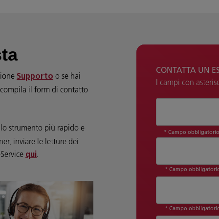
sta
CONTATTA UN E
ezione
o se hai
Supporto
I campi con asteris
 compila il form di contatto
Come possiamo a
lo strumento più rapido e
* Campo obbligatori
r, inviare le letture dei
eService
qui
.
* Campo obbligatori
* Campo obbligatori