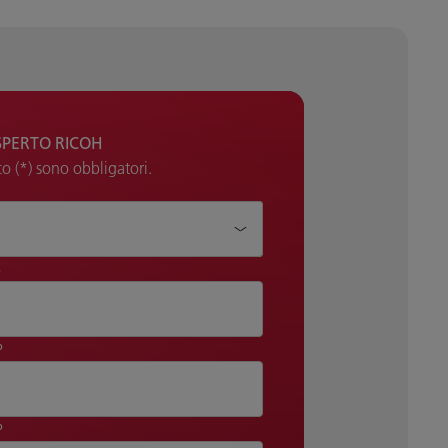
SPERTO RICOH
co (*) sono obbligatori.
iutarti?*
o
o
o