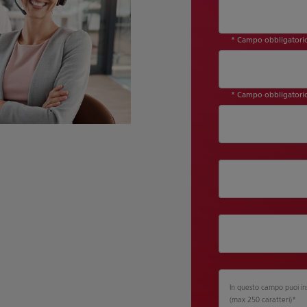
* Campo obbligatori
* Campo obbligatori
Dipartimento
Qualifica
In questo campo puoi inser
(max 250 caratteri)
*